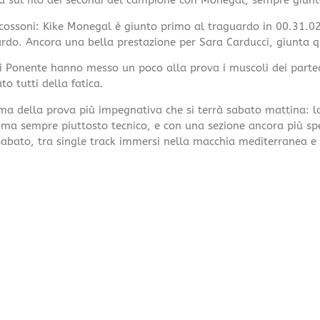
ta sul filo dei secondi del campione con Monegal, sempre giunt
 scossoni: Kike Monegal è giunto primo al traguardo in 00.31.02,
bardo. Ancora una bella prestazione per Sara Carducci, giunta 
di Ponente hanno messo un poco alla prova i muscoli dei partec
to tutti della fatica.
rima della prova più impegnativa che si terrà sabato mattina: l
 ma sempre piuttosto tecnico, e con una sezione ancora più spet
sabato, tra single track immersi nella macchia mediterranea e 