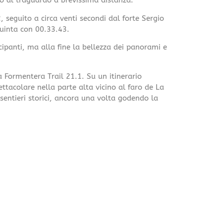
o al traguardo a brevissima distanza.
 seguito a circa venti secondi dal forte Sergio
quinta con 00.33.43.
ipanti, ma alla fine la bellezza dei panorami e
a Formentera Trail 21.1. Su un itinerario
tacolare nella parte alta vicino al faro de La
sentieri storici, ancora una volta godendo la