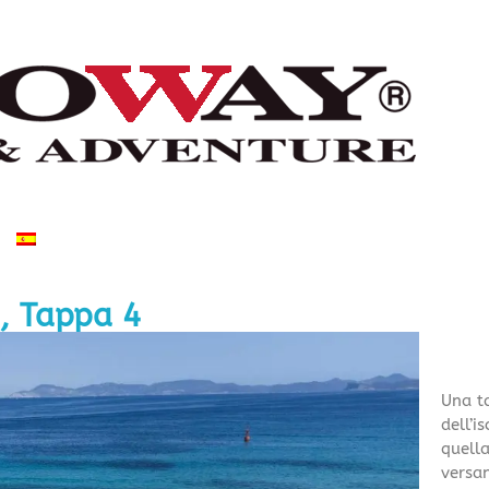
, Tappa 4
Una ta
dell’i
quella
versan