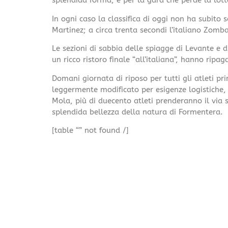
splendida forma, e per la gara che perde la lot
In ogni caso la classifica di oggi non ha subito
Martinez; a circa trenta secondi l’italiano Zom
Le sezioni di sabbia delle spiagge di Levante e 
un ricco ristoro finale “all’italiana”, hanno ripaga
Domani giornata di riposo per tutti gli atleti p
leggermente modificato per esigenze logistiche,
Mola, più di duecento atleti prenderanno il via 
splendida bellezza della natura di Formentera.
[table “” not found /]