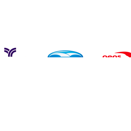
Zitoway Sport & Adventure
Contattaci
Indirizzo:
Strada Cognento 72, 41126 Modena, Italia