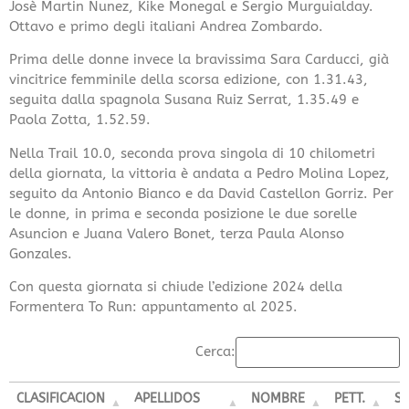
Josè Martin Nunez, Kike Monegal e Sergio Murguialday.
Ottavo e primo degli italiani Andrea Zombardo.
Prima delle donne invece la bravissima Sara Carducci, già
vincitrice femminile della scorsa edizione, con 1.31.43,
seguita dalla spagnola Susana Ruiz Serrat, 1.35.49 e
Paola Zotta, 1.52.59.
Nella Trail 10.0, seconda prova singola di 10 chilometri
della giornata, la vittoria è andata a Pedro Molina Lopez,
seguito da Antonio Bianco e da David Castellon Gorriz. Per
le donne, in prima e seconda posizione le due sorelle
Asuncion e Juana Valero Bonet, terza Paula Alonso
Gonzales.
Con questa giornata si chiude l’edizione 2024 della
Formentera To Run: appuntamento al 2025.
Cerca:
CLASIFICACION
APELLIDOS
NOMBRE
PETT.
S