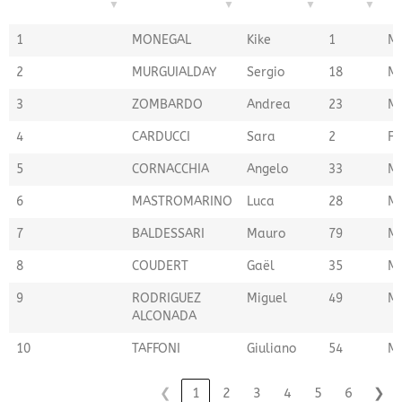
CLASIFICACION
APELLIDOS
NOMBRE
PETT.
S
1
MONEGAL
Kike
1
M
2
MURGUIALDAY
Sergio
18
M
3
ZOMBARDO
Andrea
23
M
4
CARDUCCI
Sara
2
F
5
CORNACCHIA
Angelo
33
M
6
MASTROMARINO
Luca
28
M
7
BALDESSARI
Mauro
79
M
8
COUDERT
Gaël
35
M
9
RODRIGUEZ
Miguel
49
M
ALCONADA
10
TAFFONI
Giuliano
54
M
❮
1
2
3
4
5
6
❯