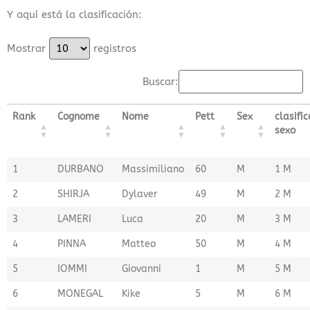
Y aquí está la clasificación:
Mostrar
registros
Buscar:
Rank
Cognome
Nome
Pett
Sex
clasific
sexo
1
DURBANO
Massimiliano
60
M
1 M
2
SHIRJA
Dylaver
49
M
2 M
3
LAMERI
Luca
20
M
3 M
4
PINNA
Matteo
50
M
4 M
5
IOMMI
Giovanni
1
M
5 M
6
MONEGAL
Kike
5
M
6 M