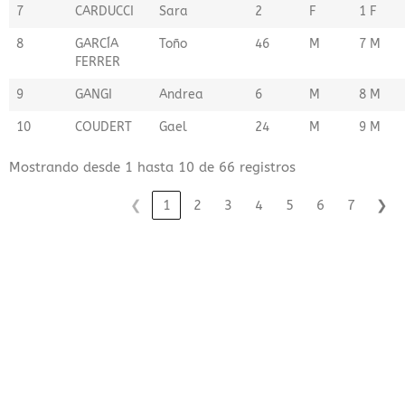
7
CARDUCCI
Sara
2
F
1 F
8
GARCÍA
Toño
46
M
7 M
FERRER
9
GANGI
Andrea
6
M
8 M
10
COUDERT
Gael
24
M
9 M
Mostrando desde 1 hasta 10 de 66 registros
❮
1
2
3
4
5
6
7
❯